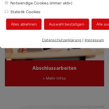
Notwendige Cookies (immer aktiv)
Statistik Cookies
Alles ablehnen
Auswahl bestätigen
Alle a
Datenschutzerklärung
|
Impressum
Abschlussarbeiten
»
Mehr Infos