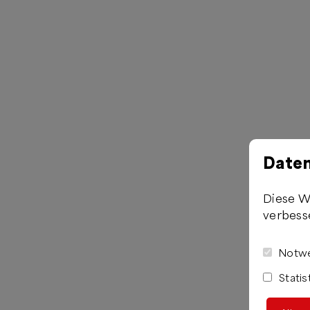
Daten
Diese W
verbess
Notwe
Statis