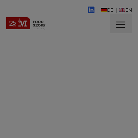
|
DE
|
EN