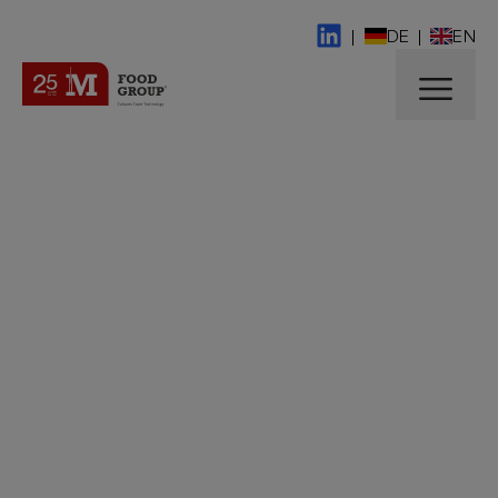
|
DE
|
EN