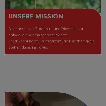
UNSERE MISSION
Als innovativer Produzent und Dienstleister
entwickeln wir maßgeschneiderte
Produktlösungen. Transparenz und Nachhaltigkeit
stehen dabei im Fokus.