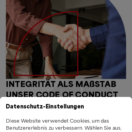
INTEGRITÄT ALS MAßSTAB
UNSER CODE OF CONDUCT
Datenschutz-Einstellungen
Als international agierendes Unternehmen ist für uns
ein klares Wertefundament unverzichtbar. Unser Code
Diese Website verwendet Cookies, um das
of Conduct dient dabei als verbindlicher Rahmen für
Benutzererlebnis zu verbessern. Wählen Sie aus,