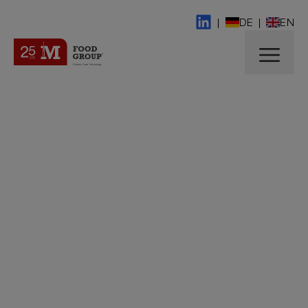
|
DE
|
EN