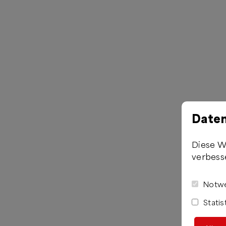
Daten
Diese W
verbess
Notwe
Statis