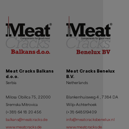
Meat Cracks Balkans
Meat Cracks Benelux
d.o.o.
B.V.
Serbia
Netherlands
Milosa Obilica 75, 22000
Blankenhuisweg 4 , 7384 DA
Sremska Mitrovica
Wilp-Achterhoek
(+381) 64 18 20 456
(+31) 648519409
balkans@meatcracks.de
info@meatcracksbenelux.nl
www.meatcracks.de
www.meatcracks.de