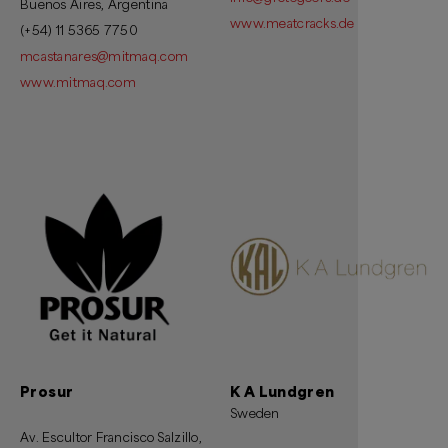
Buenos Aires, Argentina
www.meatcracks.de
(+54) 11 5365 7750
mcastanares@mitmaq.com
www.mitmaq.com
Prosur
K A Lundgren
Sweden
Av. Escultor Francisco Salzillo,