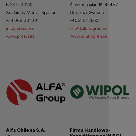
P/27-2, 30169
Äsperedsgatan 18, 424 57
San Ginés, Murcia, Spanien
Gunnilse, Sweden
+34 968 881 991
+46 31 943660
info@prosur.es
info@kalundgren.se
www.prosur.es
www.kalundgren.se
Alfa Chilena S.A.
Firma Handlowo-
Konsultingowa WIPOL