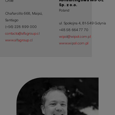
Chile
Sp. z o.o.
Poland
Chañarcillo 668, Maipú,
Santiago
ul. Spokojna 4, 81-549 Gdynia
(+56) 228 899 000
+48 58 664 77 70
contacto@alfagroup.cl
wipol@wipol.com.pl
www.alfagroup.cl
www.wipol.com.pl