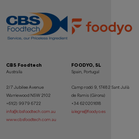
CBS Foodtech
FOODYO, SL
Australia
Spain, Portugal
2/7 Jubilee Avenue
Camp rodó 9, 17482 Sant Julià
Warriewood NSW 2102
de Ramis (Girona)
+61(2) 9979 6722
+34 620201618
info@cbsfoodtech.com.au
ialegre@foodyo.es
www.cbsfoodtech.com.au