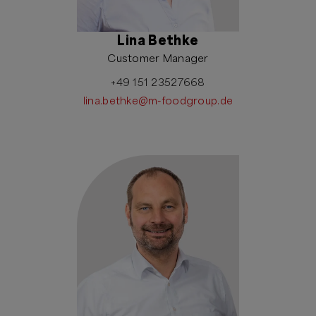
Lina Bethke
Customer Manager
+49 151 23527668
lina.bethke@m-foodgroup.de