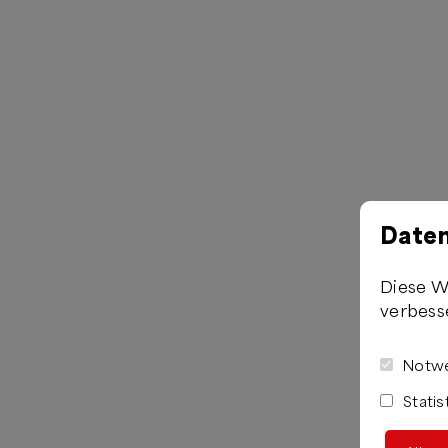
Daten
Diese W
verbess
Notwe
Statis