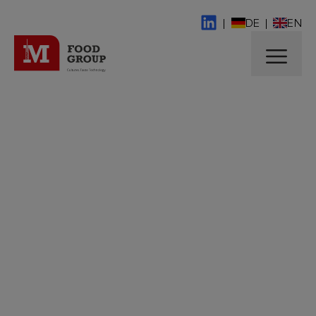
|
DE
|
EN