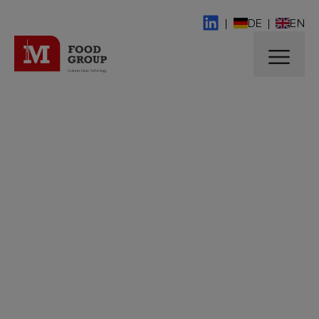
|
DE
|
EN