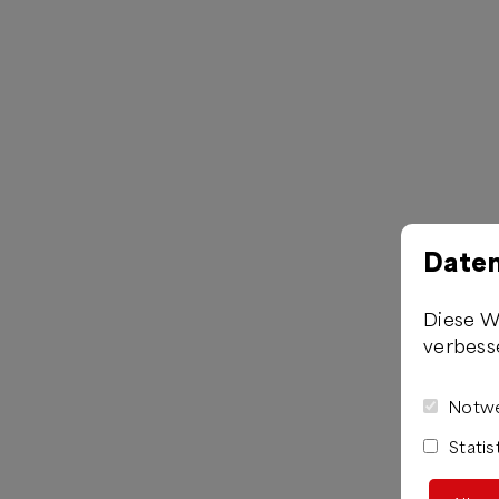
Daten
Diese W
verbess
Notwe
Statis