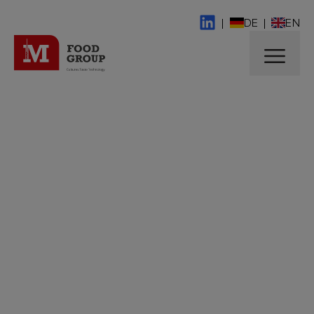
|
DE
|
EN