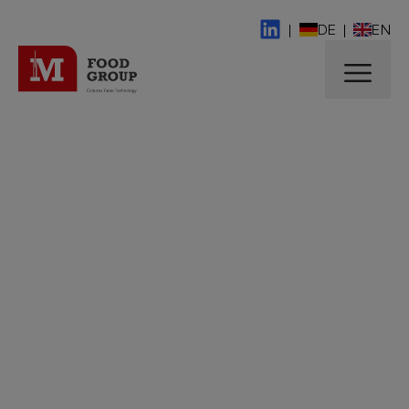
|
DE
|
EN